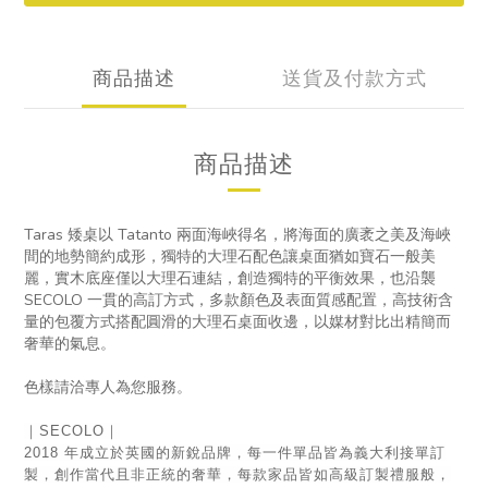
商品描述
送貨及付款方式
商品描述
Taras 矮桌以 Tatanto 兩面海峽得名，將海面的廣袤之美及海峽
間的地勢簡約成形，獨特的大理石配色讓桌面猶如寶石一般美
麗，實木底座僅以大理石連結，創造獨特的平衡效果，也
沿襲
SECOLO 一貫的高訂方式，多款顏色及表面質感配置，高技術含
量的包覆方式搭配圓滑的大理石桌面收邊，以媒材對比出精簡而
奢華的氣息。
色樣請洽專人為您服務。
｜SECOLO｜
2018 年成立於英國的新銳品牌，每一件單品皆為義大利接單訂
製，創作當代且非正統的奢華，每款家品皆如高級訂製禮服般，