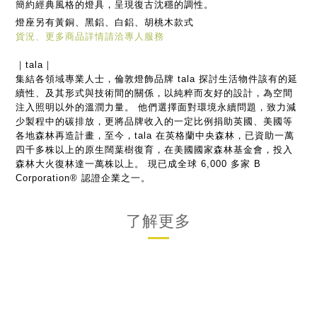
簡約經典風格的燈具，呈現復古沈穩的調性。
燈座另有黃銅、黑鋁、白鋁、胡桃木款式
貨況、更多商品詳情請洽專人服務
｜tala｜
集結各領域專業人士，倫敦燈飾品牌 tala 探討生活物件該有的延
續性、及其形式與技術間的關係，以純粹而友好的設計，為空間
注入照明以外的溫潤力量。
他們選擇面對環境永續問題，致力減
少製程中的碳排放，更將品牌收入的一定比例捐助英國、美國等
各地森林再造計畫，至今，tala 在英格蘭中央森林，已資助一萬
四千多株以上的原生闊葉樹復育，在美國國家森林基金會，投入
森林大火復林達一萬株以上。 現已成全球 6,000 多家 B
Corporation® 認證企業之一。
了解更多