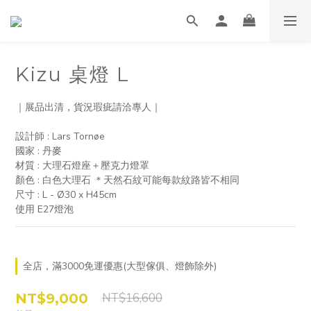
Kizu 桌燈 L
｜展品出清，貨況瑕疵請洽專人｜
設計師 : Lars Tornøe
國家 : 丹麥
材質 : 大理石燈座＋壓克力燈罩
顏色 : 白色大理石 ＊天然石紋可能每款紋路皆不相同
尺寸 : L - Ø30 x H45cm
使用 E27燈泡
全店，滿3000免運優惠(大型傢俱、燈飾除外)
NT$9,000
NT$16,600