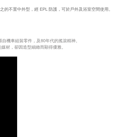
意為之的不置中外型，經 EPL 防護，可於戶外及浴室空間使用。
源自機車組裝零件，及80年代的搖滾精神。
粗獷的媒材，卻因造型細緻而顯得優雅。