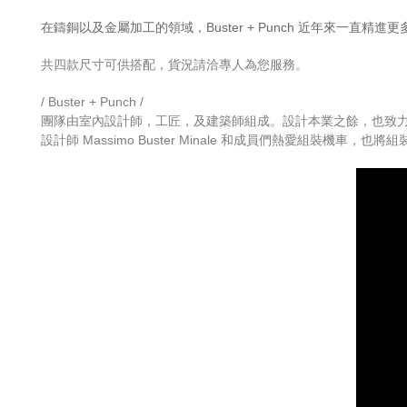
在鑄銅以及金屬加工的領域，Buster + Punch 近年來一直
共四款尺寸可供搭配，
貨況請洽專人為您服務。
/ Buster + Punch /
團隊由室內設計師，工匠，及建築師組成。設計本業之餘，也致力
設計師 Massimo Buster Minale 和成員們熱愛組