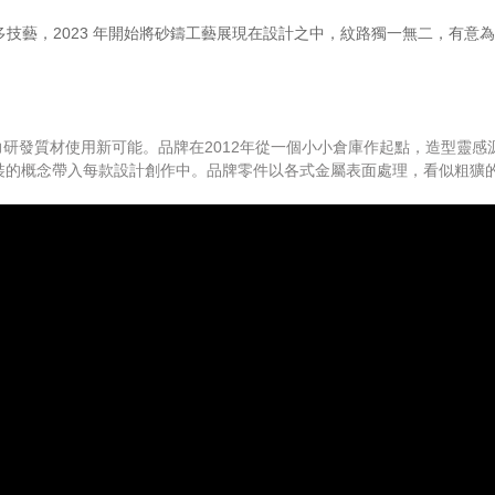
精進更多技藝，2023 年開始將砂鑄工藝展現在設計之中，紋路獨一無二，有
研發質材使用新可能。品牌在2012年從一個小小倉庫作起點，造型靈感
裝機車，也將組裝的概念帶入每款設計創作中。品牌零件以各式金屬表面處理，看似