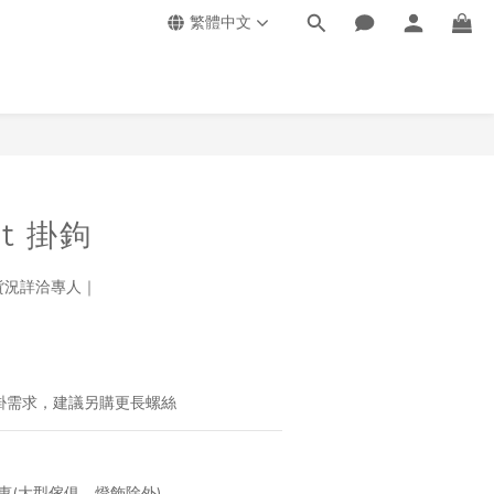
繁體中文
st 掛鉤
 貨況詳洽專人｜
重吊掛需求，建議另購更長螺絲
惠(大型傢俱、燈飾除外)