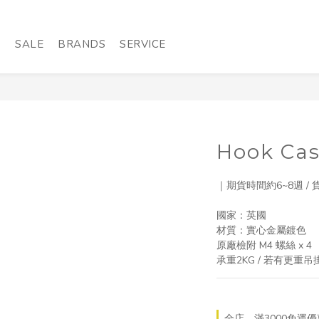
品
SALE
BRANDS
SERVICE
Hook Ca
｜期貨時間約6~8週 /
國家：英國
材質：實心金屬鍍色
原廠檢附 M4 螺絲 x 4
承重2KG / 若有更
全店，滿3000免運優