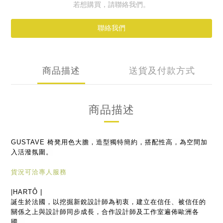
若想購買，請聯絡我們。
聯絡我們
商品描述
送貨及付款方式
商品描述
GUSTAVE 椅凳用色大膽，造型獨特簡約，搭配性高，為空間加
入活潑氛圍。
貨況可洽專人服務
|
HARTÔ
|
誕生於法國，以挖掘新銳設計師為初衷，建立在信任、
被信任的
關係之上與設計師同步成長，
合作設計師及工作室遍佈歐洲各
國。